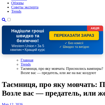
Обзоры
Советы эксперта
Trends
АКЦІЯ
Надішли гроші
швидко та
ПЕРЕКАЗАТИ ЗАРАЗ
безпечно!
✓ Без комісії
Western Union • За 5
✓ Швидко та вигідно
хвилин • Кращий курс
Главная
Trends
Таємниця, про яку мовчать: Приснились вампиры?
Возле вас — предатель, или же на вас колдуют
Таємниця, про яку мовчать:
Возле вас — предатель, или ж
Мар 12, 2026