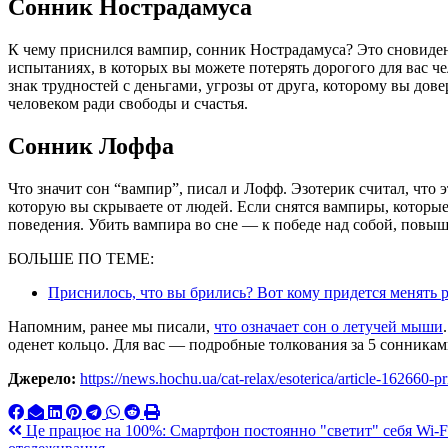
Сонник Нострадамуса
К чему приснился вампир, сонник Нострадамуса? Это сновиде
испытаниях, в которых вы можете потерять дорогого для вас ч
знак трудностей с деньгами, угрозы от друга, которому вы дов
человеком ради свободы и счастья.
Сонник Лоффа
Что значит сон “вампир”, писал и Лофф. Эзотерик считал, что 
которую вы скрываете от людей. Если снятся вампиры, которые
поведения. Убить вампира во сне — к победе над собой, повыш
БОЛЬШЕ ПО ТЕМЕ:
Приснилось, что вы брились? Вот кому придется менять р
Напомним, ранее мы писали,
что означает сон о летучей мыши
оденет кольцо. Для вас — подробные толкования за 5 сонника
Джерело:
https://news.hochu.ua/cat-relax/esoterica/article-162660-pr
Навигация
Це працює на 100%: Смартфон постоянно "светит" себя Wi-Fi