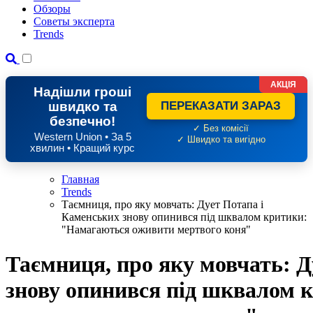
Обзоры
Советы эксперта
Trends
АКЦІЯ
Надішли гроші
швидко та
ПЕРЕКАЗАТИ ЗАРАЗ
безпечно!
✓ Без комісії
Western Union • За 5
✓ Швидко та вигідно
хвилин • Кращий курс
Главная
Trends
Таємниця, про яку мовчать: Дует Потапа і
Каменських знову опинився під шквалом критики:
"Намагаються оживити мертвого коня"
Таємниця, про яку мовчать: Д
знову опинився під шквалом 