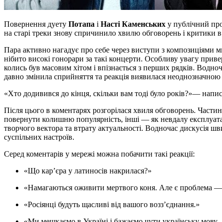
Повернення дуету
Потапа
і
Насті Каменських
у публічний прос
на старі треки знову спричинило хвилю обговорень і критики 
Пара активно нагадує про себе через виступи з композиціями 
нібито високі гонорари за такі концерти. Особливу увагу приве
колись був масовим хітом і впізнається з перших рядків. Водноч
давно змінила сприйняття та реакція виявилася неоднозначною 
«Хто додивився до кінця, скільки вам тоді було років?»— напис
Після цього в коментарях розгорілася хвиля обговорень. Части
повернути колишню популярність, інші — як невдалу експлуатаці
творчого вектора та втрату актуальності. Водночас дискусія 
суспільних настроїв.
Серед коментарів у мережі можна побачити такі реакції:
«Що кар’єра у латиносів накрилася?»
«Намагаються оживити мертвого коня. Але є проблема — 
«Росіянці будуть щасливі від вашого возз’єднання.»
«Ми мешкаємо в Україні і бажаємо чути українську мову — у транспорті, магазинах, у лікарнях, школах