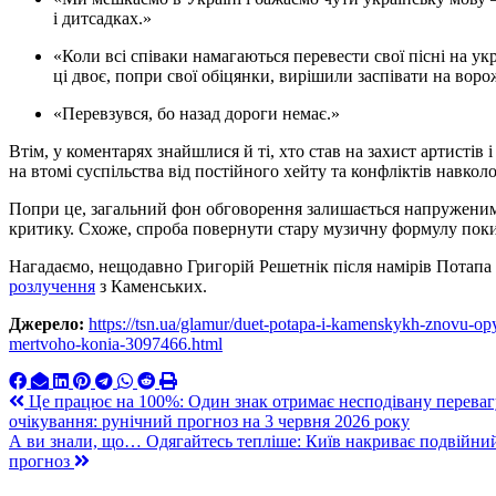
і дитсадках.»
«Коли всі співаки намагаються перевести свої пісні на українську, мову щоб не виконувати мовою агресора,
ці двоє, попри свої обіцянки, вирішили заспівати на ворожі
«Перевзувся, бо назад дороги немає.»
Втім, у коментарях знайшлися й ті, хто став на захист артисті
на втомі суспільства від постійного хейту та конфліктів навколо
Попри це, загальний фон обговорення залишається напруженим: 
критику. Схоже, спроба повернути стару музичну формулу поки 
Нагадаємо, нещодавно Григорій Решетнік після намірів Потапа
розлучення
з Каменських.
Джерело:
https://tsn.ua/glamur/duet-potapa-i-kamenskykh-znovu-o
mertvoho-konia-3097466.html
Навигация
Це працює на 100%: Один знак отримає несподівану переваг
очікування: рунічний прогноз на 3 червня 2026 року
по
А ви знали, що… Одягайтесь тепліше: Київ накриває подвійний
записям
прогноз