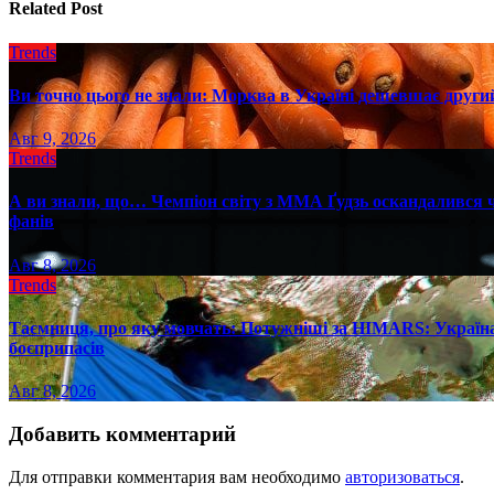
Related Post
Trends
Ви точно цього не знали: Морква в Україні дешевшає другий
Авг 9, 2026
Trends
А ви знали, що… Чемпіон світу з ММА Ґудзь оскандалився че
фанів
Авг 8, 2026
Trends
Таємниця, про яку мовчать: Потужніші за HIMARS: Україна
боєприпасів
Авг 8, 2026
Добавить комментарий
Для отправки комментария вам необходимо
авторизоваться
.