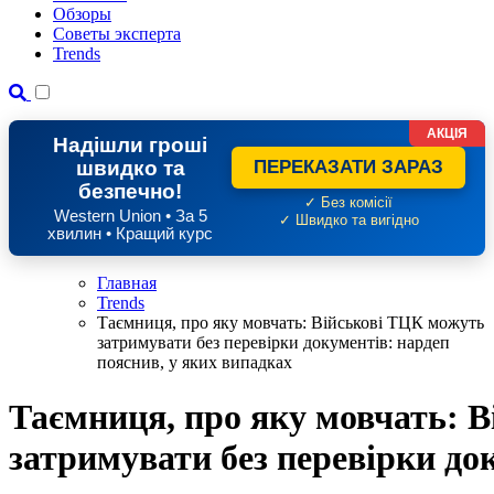
Обзоры
Советы эксперта
Trends
АКЦІЯ
Надішли гроші
швидко та
ПЕРЕКАЗАТИ ЗАРАЗ
безпечно!
✓ Без комісії
Western Union • За 5
✓ Швидко та вигідно
хвилин • Кращий курс
Главная
Trends
Таємниця, про яку мовчать: Військові ТЦК можуть
затримувати без перевірки документів: нардеп
пояснив, у яких випадках
Таємниця, про яку мовчать: 
затримувати без перевірки до