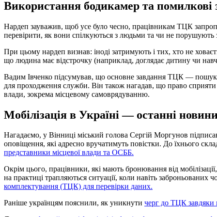
Використання бодикамер та помилкові
Нардеп зауважив, щоб усе було чесно, працівникам ТЦК запро
перевірити, як вони спілкуються з людьми та чи не порушують 
При цьому нардеп визнав: іноді затримують і тих, хто не ховаєт
що людина має відстрочку (наприклад, доглядає дитину чи навчає
Вадим Івченко підсумував, що основне завдання ТЦК — пошук 
для проходження служби. Він також нагадав, що право сприяти 
влади, зокрема місцевому самоврядуванню.
Мобілізація в Україні — останні новин
Нагадаємо, у Вінниці міський голова Сергій Моргунов підписа
оповіщення, які адресно вручатимуть повістки. До їхнього скла
представники місцевої влади та ОСББ.
Окрім цього, працівники, які мають бронювання від мобілізації
на практиці трапляються ситуації, коли навіть заброньованих 
комплектування (ТЦК) для перевірки даних.
Раніше українцям пояснили, як уникнути
черг до ТЦК завдяки 