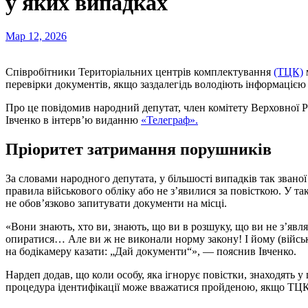
у яких випадках
Мар 12, 2026
Співробітники Територіальних центрів комплектування
(ТЦК)
перевірки документів, якщо заздалегідь володіють інформацією
Про це повідомив народний депутат, член комітету Верховної Р
Івченко в інтерв’ю виданню
«Телеграф».
Пріоритет затримання порушників
За словами народного депутата, у більшості випадків так званої
правила військового обліку або не з’явилися за повісткою. У 
не обов’язково запитувати документи на місці.
«Вони знають, хто ви, знають, що ви в розшуку, що ви не з’явля
опиратися… Але ви ж не виконали норму закону! І йому (війс
на бодікамеру казати: „Дай документи“», — пояснив Івченко.
Нардеп додав, що коли особу, яка ігнорує повістки, знаходять у 
процедура ідентифікації може вважатися пройденою, якщо ТЦК