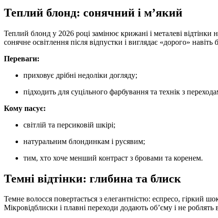
Теплий блонд: сонячний і м’який
Теплий блонд у 2026 році замінює крижані і металеві відтінки на
сонячне освітлення після відпустки і виглядає «дорого» навіть 
Переваги:
приховує дрібні недоліки догляду;
підходить для суцільного фарбування та технік з переходам
Кому пасує:
світлій та персиковій шкірі;
натуральним блондинкам і русявим;
тим, хто хоче менший контраст з бровами та коренем.
Темні відтінки: глибина та блиск
Темне волосся повертається з елегантністю: еспресо, гіркий шо
Мікровідблиски і плавні переходи додають об’єму і не роблять