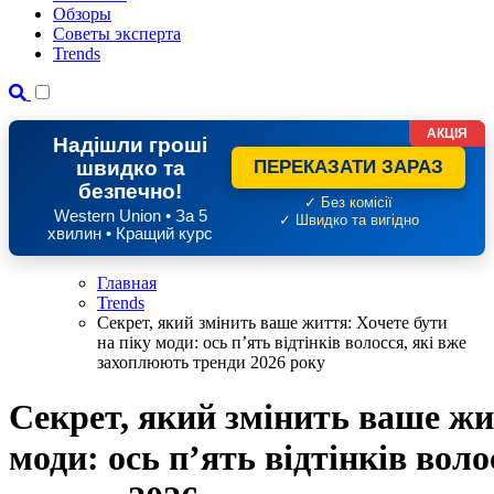
Обзоры
Советы эксперта
Trends
АКЦІЯ
Надішли гроші
швидко та
ПЕРЕКАЗАТИ ЗАРАЗ
безпечно!
✓ Без комісії
Western Union • За 5
✓ Швидко та вигідно
хвилин • Кращий курс
Главная
Trends
Секрет, який змінить ваше життя: Хочете бути
на піку моди: ось п’ять відтінків волосся, які вже
захоплюють тренди 2026 року
Секрет, який змінить ваше жи
моди: ось п’ять відтінків вол