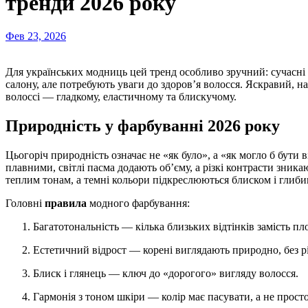
тренди 2026 року
Фев 23, 2026
Для українських модниць цей тренд особливо зручний: сучасні техніки не вимагають щотижневого відвідування
салону, але потребують уваги до здоров’я волосся. Яскравий, 
волоссі — гладкому, еластичному та блискучому.
Природність у фарбуванні 2026 року
Цьогоріч природність означає не «як було», а «як могло б бути в
плавними, світлі пасма додають об’єму, а різкі контрасти зник
теплим тонам, а темні кольори підкреслюються блиском і глиб
Головні
правила
модного фарбування:
Багатотональність — кілька близьких відтінків замість пл
Естетичний відрост — корені виглядають природно, без р
Блиск і глянець — ключ до «дорогого» вигляду волосся.
Гармонія з тоном шкіри — колір має пасувати, а не просто