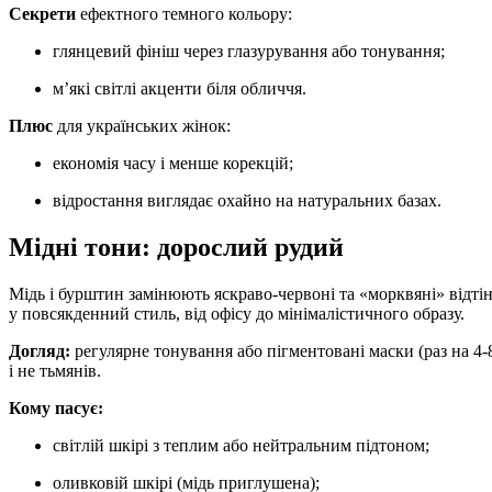
Секрети
ефектного темного кольору:
глянцевий фініш через глазурування або тонування;
м’які світлі акценти біля обличчя.
Плюс
для українських жінок:
економія часу і менше корекцій;
відростання виглядає охайно на натуральних базах.
Мідні тони: дорослий рудий
Мідь і бурштин замінюють яскраво-червоні та «морквяні» відтін
у повсякденний стиль, від офісу до мінімалістичного образу.
Догляд:
регулярне тонування або пігментовані маски (раз на 4
і не тьмянів.
Кому пасує:
світлій шкірі з теплим або нейтральним підтоном;
оливковій шкірі (мідь приглушена);