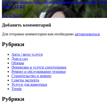
Шокуюча правда про… 46-річна Вітвіцька на останніх місяця
живіт" і ЕКЗ
Авг 6, 2026
Добавить комментарий
Для отправки комментария вам необходимо
авторизоваться
.
Рубрики
Авто / мото услуги
Дом и сад
Обзоры
Перевозки и услуги спецтехники
Ремонт и обслуживание техники
Строительство и ремонт
Советы эксперта
Услуги для животных
Trends
Рубрики