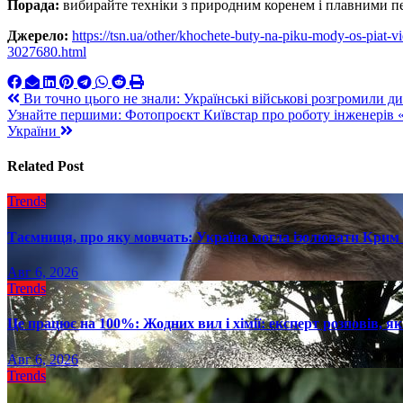
Порада:
вибирайте техніки з природним коренем і плавними пе
Джерело:
https://tsn.ua/other/khochete-buty-na-piku-mody-os-piat-v
3027680.html
Навигация
Ви точно цього не знали: Українські військові розгромили див
Узнайте першими: Фотопроєкт Київстар про роботу інженерів «
по
України
записям
Related Post
Trends
Таємниця, про яку мовчать: Україна могла ізолювати Крим 
Авг 6, 2026
Trends
Це працює на 100%: Жодних вил і хімії: експерт розповів, я
Авг 6, 2026
Trends