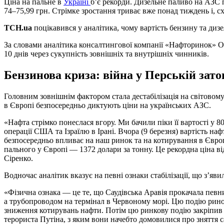
Ціна на пальне в
Україні
б’є рекорди. Дизельне паливо на АЗС п
74–75,99 грн. Стрімке зростання триває вже понад тиждень і, сх
ТСН.ua
поцікавився у аналітика, чому вартість бензину та дизе
За словами аналітика консалтингової компанії «Нафторинок» 
10 днів через сукупність зовнішніх та внутрішніх чинників.
Бензинова криза: війна у Перській затоц
Головним зовнішнім фактором стала дестабілізація на світовом
в Європі безпосередньо диктують ціни на українських АЗС.
«Нафта стрімко понеслася вгору. Ми бачили піки її вартості у 80 
операції США та Ізраїлю в Ірані. Вчора (9 березня) вартість наф
безпосередньо впливає на наш ринок та на котирування в Європ
пального у Європі — 1372 долари за тонну. Це рекордна ціна в
Сіренко.
Водночас аналітик вказує на певні ознаки стабілізації, що з’яви
«Фізична ознака — це те, що Саудівська Аравія прокачала певни
а трубопроводом на термінал в Червоному морі. Цю подію рино
зниження котирувань нафти. Потім цю ринкову подію закріпив
терориста Путіна, з яким вони начебто домовилися про зняття са