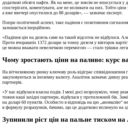
додаткові обсяги нафти. Як на мене, це зовсім не вписується у
спостерігати, коментувати, але не впливати на них. Тобто ціни 
а вже ввечері опустилися до 88 доларів», — зазначає експерт.
Попри політичний аспект, таке падіння є позитивним сигналом
залишається інерційною.
«Падіння цін на дизель саме на такий відсоток не відбулося. А
Проти вчорашніх 1372 долари за тонну дизеля у вівторок вартіс
це можна вважати невеличкою перемогою — стало трішки легш
Чому зростають ціни на паливо: курс в
На вітчизняному ринку ключову роль відіграє співвідношення г
закуповуються за іноземну валюту. Аналітик зазначає дивну ре
партнерів.
«У нас відбулася власна подія. І мені досі незрозуміло, чому р
тижня наші західні партнери, відбулася у протилежний бік. Зам
на доларі 60 пунктів. Особисто я відповідь на цю „аномалію“ не
в формулу розрахунків, бачимо, що це додатково вплинуло на з
Зупинили ріст цін на пальне тиском на 