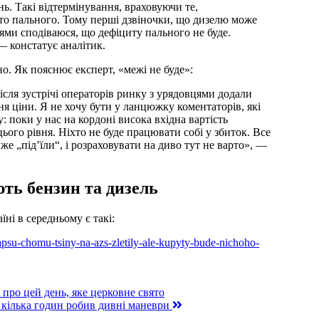
нь. Такі відтермінування, враховуючи те,
гато пального. Тому перші дзвіночки, що дизелю може
цями сподіваюся, що дефіциту пального не буде.
 — констатує аналітик.
о. Як пояснює експерт, «межі не буде»:
сля зустрічі операторів ринку з урядовцями додали
ння ціни. Я не хочу бути у ланцюжку коментаторів, які
: поки у нас на кордоні висока вхідна вартість
ього рівня. Ніхто не буде працювати собі у збиток. Все
 „під’їли“, і розраховувати на диво тут не варто», —
ть бензин та дизель
їні в середньому є такі:
lapsu-chomu-tsiny-na-azs-zletily-ale-kupyty-bude-nichoho-
 про цей день, яке церковне свято
 кілька годин робив дивні маневри