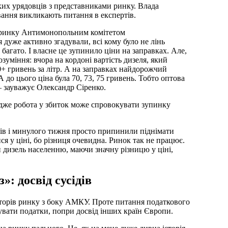
ьких урядовців з представниками ринку. Влада
вання викликають питання в експертів.
и ринку Антимонопольним комітетом
дуже активно згадували, всі кому було не лінь
багато. І власне це зупинило ціни на заправках. Але,
озуміння: вчора на кордоні вартість дизеля, який
+ гривень за літр. А на заправках найдорожчий
 А до цього ціна була 70, 73, 75 гривень. Тобто оптова
 — зауважує Олександр Сіренко.
 адже робота у збиток може спровокувати зупинку
анів і минулого тижня просто припинили піднімати
ся у ціні, бо різниця очевидна. Ринок так не працює.
 дизель населенню, маючи значну різницю у ціні,
: досвід сусідів
аторів ринку з боку АМКУ. Проте питання податкового
вати податки, попри досвід інших країн Європи.