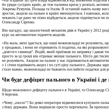
«На згаданій зустрічі влада відмовилася від зниження податків 
бо уряди сусідніх країн, де теж паливна криза у розпалі, активн
Зокрема Румунія, Польща та Італія. В останній навіть назву виг
зростає, акцизи на пальне в країні зменшуються. І навпаки, коли 
чекають і це рано чи пізно відбудеться, акцизи піднімуться чи 
Олександр Сіренко.
Він нагадує, що аналогічний механізм діяв в Україні у 2012 роц
курс на автоматичне підняття акцизів.
«На жаль, мені здається, що наші можновладці не розуміють, що
у продажах, і вони не отримають ті податки, на які розраховую
„довгого гаманця“. Водій, який приїзжав на заправку і давав тис
просто за ці гроші він отримає менше пального. Ніхто дві тисячі
не розуміють. Акцизи на пальне у нас піднімаються автоматичн
з 1 січня піднімають акциз і по суті ціну пального. Держава зар
стало важко, можновладці не бажають послабити податки для р
Чи буде дефіцит пального в Україні і де
Щодо можливого дефіциту пального в Україні, то Олександр Сір
9 березня.
«Чому „пахло“? Бо деякі оператори відмовилися купувати паль
з боку держави. Вони вирішили просто перечекати. Їм пропон