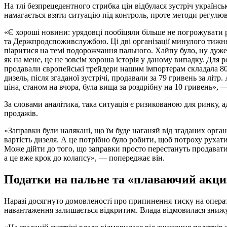
На тлі безпрецедентного стрибка цін відбулася зустріч українс
намагається взяти ситуацію під контроль, проте методи регулю
«Є хороші новини: урядовці пообіцяли більше не погрожуват
та Держпродспоживслужбою. Ці дві організації минулого тижня 
піаритися на темі подорожчання пального. Хайпу було, ну дуже 
як на мене, це не зовсім хороша історія у даному випадку. Для р
продавали європейські трейдери нашим імпортерам складала 80
дизель, після згаданої зустрічі, продавали за 79 гривень за літр.
ціна, станом на вчора, була вища за роздрібну на 10 гривень»,
За словами аналітика, така ситуація є ризикованою для ринку,
продажів.
«Заправки були налякані, що їм буде наганяй від згаданих орг
вартість дизеля. А це потрібно було робити, щоб потроху рухати
Може дійти до того, що заправки просто перестануть продавати
а це вже крок до колапсу», — попереджає він.
Податки на пальне та «плаваючий акциз»
Наразі досягнуто домовленості про припинення тиску на опер
навантаження залишається відкритим. Влада відмовилася знижу