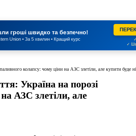
ПЕРЕК
ли гроші швидко та безпечно!
tern Union • За 5 хвилин • Кращий курс
✓
✓ Шв
 паливного колапсу: чому ціни на АЗС злетіли, але купити буде н
ття: Україна на порозі
на АЗС злетіли, але