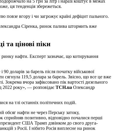
одорожчало на 5 грн за літр і наразі коштує в межах
оже, ця тенденція збережеться.
лю повзе вгору і чи загрожує країні дефіцит пального.
Олександра Сіренка, ринок палива штормить вже
і та цінові піки
у ринку нафти. Експерт зазначає, що котирування
і 90 доларів за барель після початку військової
ти сягнула 119,5 долара за барель. Звісно, що все це вже
і. Зокрема вчора зафіксовано пік вартості дизельного
ід 2022 року», — розповідає
ТСН.ua
Олександр
лися на тлі останніх політичних подій.
й обсяг нафти не через Перську затоку,
к сприйняв позитивно, відповідно почалися перші
 президент США Трамп дзвінком до свого друга-
нкцій з Росії. І нібито Росія виплесне на ринок