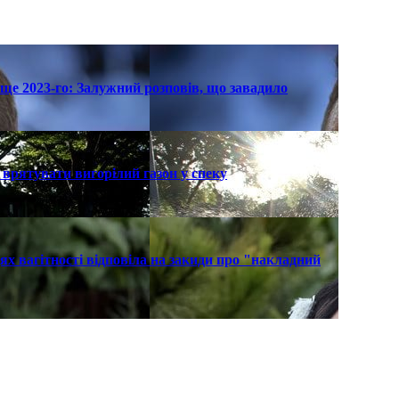
ще 2023-го: Залужний розповів, що завадило
к врятувати вигорілий газон у спеку
х вагітності відповіла на закиди про "накладний