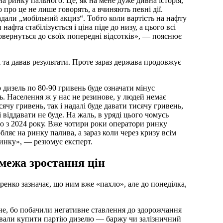
на ринку пального. Це, як на мене дуже дивна історія,
о про це не лише говорять, а вчиняють певні дії.
адали „мобільний акциз“. Тобто коли вартість на нафту
нафта стабілізується і ціна піде до низу, а цього всі
повернуться до своїх попередні відсотків», — пояснює
і та давав результати. Проте зараз держава продовжує
 дизель по 80-90 гривень буде означати мінус
ть. Населення ж у нас не резинове, у людей немає
ячу гривень, так і надалі буде давати тисячу гривень,
 віддавати не буде. На жаль, в уряді цього чомусь
о з 2024 року. Вже чотири роки оператори ринку
обляє на ринку палива, а зараз коли через кризу всім
инку», — резюмує експерт.
 межа зростання цін
енко зазначає, що ним вже «пахло», але до понеділка,
не, бо побачили негативне ставлення до здорожчання
ували купити партію дизелю — баржу чи залізничний