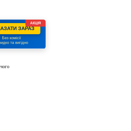
АКЦІЯ
АЗАТИ ЗАРАЗ
 Без комісії
идко та вигідно
ічого