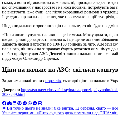
склад, а вони відмовляються, мовляв, ні, приходьте через тижде
що споживання у нас зростає і на носі посівна, потребують ба
не вистачати, вже були, але після вчорашньої розмови з урядов
І це єдине правильне рішення, яке прозвучало на цій зустрічі»,
Щодо подальшого зростання цін на пальне, то він буде неодмінн
«Поки люди купують паливо — це і є межа. Можу додати, що пі
ще дві гривні до вартості пального, і це ще не останнє збільше
лякають людей вартістю по 100-150 гривень за літр. Але зауважу
пального, цінники на заправках будуть рухатися як мінімум до ц
це без прибутку для АЗС. Дешеві залишки пального ми вже майже
підсумовує Олександр Сіренко.
Ціни на пальне на АЗС: скільки коштую
За даними аналітичних
порталів
, сьогодні ціни на пальне в Укра
Джерело:
https://tsn.ua/exclusive/ukrayina-na-porozi-palyvnoho-ko
3038249.html
Навигация
Ви точно цього не знали: Яке завтра, 12 березня, свято — все
Узнайте першими: «Літак судного дня» помітили над США: він
по