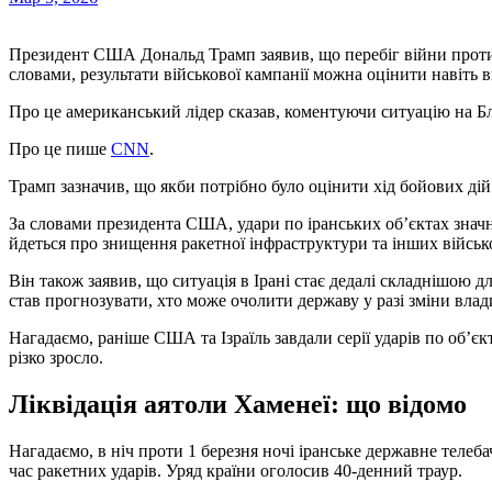
Президент США Дональд Трамп заявив, що перебіг війни про
словами, результати військової кампанії можна оцінити навіть 
Про це американський лідер сказав, коментуючи ситуацію на Б
Про це пише
CNN
.
Трамп зазначив, що якби потрібно було оцінити хід бойових дій
За словами президента США, удари по іранських об’єктах значн
йдеться про знищення ракетної інфраструктури та інших військ
Він також заявив, що ситуація в Ірані стає дедалі складнішою 
став прогнозувати, хто може очолити державу у разі зміни влад
Нагадаємо, раніше США та Ізраїль завдали серії ударів по об’єк
різко зросло.
Ліквідація аятоли Хаменеї: що відомо
Нагадаємо, в ніч проти 1 березня ночі іранське державне телеб
час ракетних ударів. Уряд країни оголосив 40-денний траур.