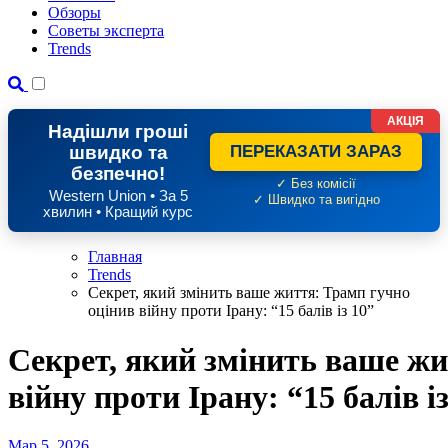
Обзоры
Советы эксперта
Trends
АКЦІЯ
Надішли гроші
швидко та
ПЕРЕКАЗАТИ ЗАРАЗ
безпечно!
✓ Без комісії
Western Union • За 5
✓ Швидко та вигідно
хвилин • Кращий курс
Главная
Trends
Секрет, який змінить ваше життя: Трамп гучно
оцінив війну проти Ірану: “15 балів із 10”
Секрет, який змінить ваше жи
війну проти Ірану: “15 балів і
Мар 5, 2026