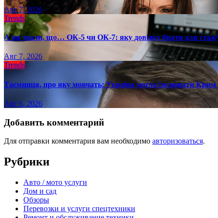
Авг 7, 2026
Trends
А ви знали, що… ОК-5 чи ОК-7: яку довідку брати для стаж
Авг 7, 2026
Trends
Таємниця, про яку мовчать: Україна могла ізолювати Крим 
Авг 6, 2026
Добавить комментарий
Для отправки комментария вам необходимо
авторизоваться
.
Рубрики
Авто / мото услуги
Дом и сад
Обзоры
Перевозки и услуги спецтехники
Ремонт и обслуживание техники