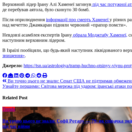
Верховний лідер Ірану Алі Хаменеї загинув
під час потужної а
де перебував аятола, було скинуто 30 бомб.
Після оприлюднення
інформації про смерть Хаменеї
у різних р
над мечеттю Джамкаран підняли червоний «прапор помсти».
Невдовзі асамблея експертів Ірану
обрала Моджтабу Хаменеї,
си
наступним верховним лідером.
В Ізраїлі пообіцяли, що будь-який наступник ліквідованого вер
знищення»
.
Джерело:
https://tsn.ua/astrologiya/tramp-huchno-otsinyv-viynu-pro
Навигация
Ви точно цього не знали: Сенат США не підтримав обмежен
Узнайте першими: Світова мережа під ударом: іранські атаки 
по
записям
Related Post
Trends
Ви точно цього не знали: Софії Ротару — 79: як співачка змі
під час війни