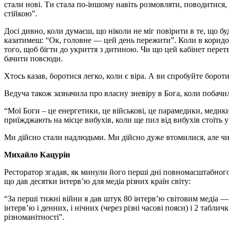
стали нові. Ти стала по-іншому навіть розмовляти, поводитися,
стійкою”.
Досі дивно, коли думаєш, що ніколи не міг повірити в те, що буде
казатимеш: “Ок, головне — цей день пережити”. Коли в коридор
того, щоб бігти до укриття з дитиною. Чи що цей кабінет перетв
бачити повсюди.
Хтось казав, боротися легко, коли є віра. А ви спробуйте борот
Ведуча також зазначила про власну зневіру в Бога, коли побачил
“Мої Боги – це енергетики, це військові, це парамедики, медики,
приїжджають на місце вибухів, коли ще пил від вибухів стоїть у
Ми дійсно стали надлюдьми. Ми дійсно дуже втомилися, але чи 
Михайло Кацурін
Ресторатор згадав, як минули його перші дні повномасштабного в
що дав десятки інтерв’ю для медіа різних країн світу:
“За перші тижні війни я дав штук 80 інтерв’ю світовим медіа —
інтерв’ю і денних, і нічних (через різні часові пояси) і 2 таблич
різноманітності”.