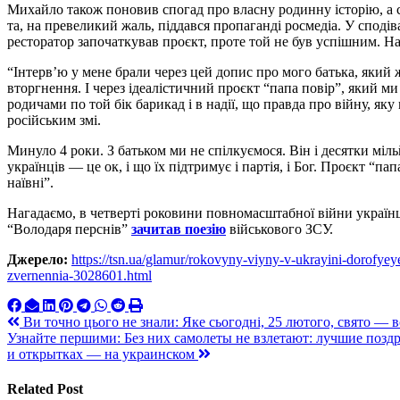
Михайло також поновив спогад про власну родинну історію, а са
та, на превеликий жаль, піддався пропаганді росмедіа. У спод
ресторатор започаткував проєкт, проте той не був успішним. Нар
“Інтерв’ю у мене брали через цей допис про мого батька, який ж
вторгнення. І через ідеалістичний проєкт “папа повір”, який ми
родичами по той бік барикад і в надії, що правда про війну, як
російським змі.
Минуло 4 роки. З батьком ми не спілкуємося. Він і десятки мі
українців — це ок, і що їх підтримує і партія, і Бог. Проєкт “па
наївні”.
Нагадаємо, в четверті роковини повномасштабної війни українц
“Володаря перснів”
зачитав поезію
військового ЗСУ.
Джерело:
https://tsn.ua/glamur/rokovyny-viyny-v-ukrayini-dorofye
zvernennia-3028601.html
Навигация
Ви точно цього не знали: Яке сьогодні, 25 лютого, свято — в
Узнайте першими: Без них самолеты не взлетают: лучшие поздр
по
и открытках — на украинском
записям
Related Post