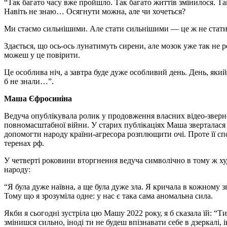
“Так багато часу вже пройшло. Так багато життів змінилося. Та
Навіть не знаю… Осягнути можна, але чи хочеться?
Ми стаємо сильнішими. Але стати сильнішими — це ж не стати
Здається, що ось-ось лунатимуть сирени, але мозок уже так не ре
можеш у це повірити.
Це особлива ніч, а завтра буде дуже особливий день. День, як
б не знали…”.
Маша Єфросиніна
Ведуча опублікувала ролик у продовження власних відео-зверн
повномасштабної війни. У старих публікаціях Маша зверталася д
допомогти народу країни-агресора розплющити очі. Проте її с
теренах рф.
У четверті роковини вторгнення ведуча символічно в тому ж худ
народу:
“Я була дуже наївна, а ще була дуже зла. Я кричала в кожному зв
Тому що я зрозуміла одне: у нас є така сама аномальна сила.
Якби я сьогодні зустріла цю Машу 2022 року, я б сказала їй: “Т
змінишся сильно, іноді ти не будеш впізнавати себе в дзеркалі, 