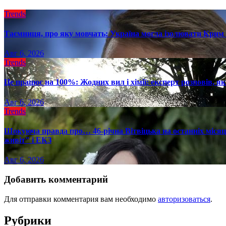
Trends
Таємниця, про яку мовчать: Україна могла ізолювати Крим 
Авг 6, 2026
Trends
Це працює на 100%: Жодних вил і хімії: експерт розповів, я
Авг 6, 2026
Trends
Шокуюча правда про… 46-річна Вітвіцька на останніх місяця
живіт" і ЕКЗ
Авг 6, 2026
Добавить комментарий
Для отправки комментария вам необходимо
авторизоваться
.
Рубрики