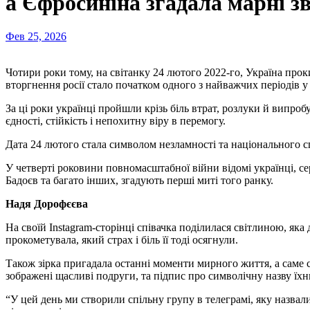
а Єфросиніна згадала марні з
Фев 25, 2026
Чотири роки тому, на світанку 24 лютого 2022-го, Україна прокинулася від вибухів і сирен. Повномасштабне
вторгнення росії стало початком одного з найважчих періодів у 
За ці роки українці пройшли крізь біль втрат, розлуки й випро
єдності, стійкість і непохитну віру в перемогу.
Дата 24 лютого стала символом незламності та національного с
У четверті роковини повномасштабної війни відомі українці, с
Бадоєв та багато інших, згадують перші миті того ранку.
Надя Дорофєєва
На своїй Instagram-сторінці співачка поділилася світлиною, яка
прокометувала, який страх і біль її тоді осягнули.
Також зірка пригадала останні моменти мирного життя, а саме с
зображені щасливі подруги, та підпис про символічну назву їхн
“У цей день ми створили спільну групу в телеграмі, яку назвал