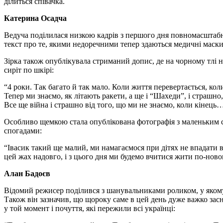
ділиться співачка.
Катерина Осадча
Ведуча поділилася низкою кадрів з першого дня повномасштабно
текст про те, якими недоречними тепер здаються медичні маски
Зірка також опублікувала стриманий допис, де на чорному тлі 
сиріт по шкірі:
“4 роки. Так багато й так мало. Коли життя перевертається, кол
Тепер ми знаємо, як літають ракети, а ще і “Шахеди”, і страшно
Все ще війна і страшно від того, що ми не знаємо, коли кінець
Особливо щемкою стала опублікована фотографія з маленьким 
спогадами:
“Івасик такий ще малий, ми намагаємося при дітях не впадати в 
цей жах надовго, і з цього дня ми будемо вчитися жити по-ново
Алан Бадоєв
Відомий режисер поділився з шанувальниками роликом, у якому
Також він зазначив, що щороку саме в цей день дуже важко зас
у той момент і почуття, які пережили всі українці: