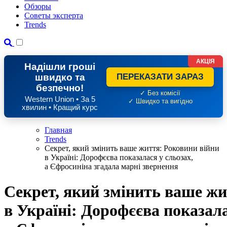
Обзоры
Советы эксперта
Trends
АКЦІЯ
Надішли гроші
швидко та
ПЕРЕКАЗАТИ ЗАРАЗ
безпечно!
✓ Без комісії
Western Union • За 5
✓ Швидко та вигідно
хвилин • Кращий курс
Главная
Trends
Секрет, який змінить ваше життя: Роковини війни
в Україні: Дорофєєва показалася у сльозах,
а Єфросиніна згадала марні звернення
Секрет, який змінить ваше жи
в Україні: Дорофєєва показала