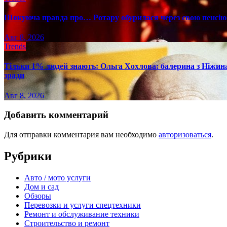
Шокуюча правда про… Ротару обурилася через свою пенсію 
Авг 8, 2026
Trends
Тільки 1% людей знають: Ольга Хохлова: балерина з Ніжина 
зради
Авг 8, 2026
Добавить комментарий
Для отправки комментария вам необходимо
авторизоваться
.
Рубрики
Авто / мото услуги
Дом и сад
Обзоры
Перевозки и услуги спецтехники
Ремонт и обслуживание техники
Строительство и ремонт