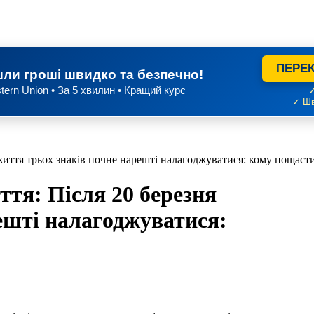
ПЕРЕК
ли гроші швидко та безпечно!
tern Union • За 5 хвилин • Кращий курс
✓
✓ Шв
 життя трьох знаків почне нарешті налагоджуватися: кому пощаст
ття: Після 20 березня
ешті налагоджуватися: