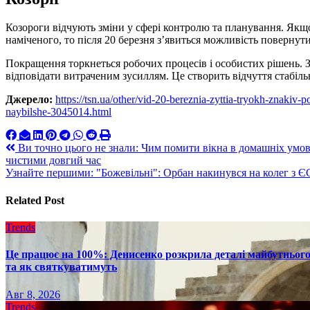
Козороги відчують зміни у сфері контролю та планування. Якщ
наміченого, то після 20 березня з’явиться можливість повернутис
Покращення торкнеться робочих процесів і особистих рішень. З
відповідати витраченим зусиллям. Це створить відчуття стабільн
Джерело:
https://tsn.ua/other/vid-20-bereznia-zyttia-tryokh-znakiv
naybilshe-3045014.html
Навигация
Ви точно цього не знали: Чим помити вікна в домашніх умова
чистими довгий час
по
Узнайте першими: "Божевільні": Орбан накинувся на колег з ЄС
записям
Related Post
Trends
Це працює на 100%: Денисенко розкрила деталі майбутнього в
та як святкуватимуть
Авг 8, 2026
Trends