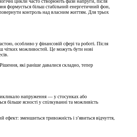
езня формується більш стабільний енергетичний фон,
повернути контроль над власним життям. Для трьох
стою, особливо у фінансовій сфері та роботі. Після
ьш чітких можливостей. Це можуть бути нові
сів.
Рішення, які раніше давалися складно, тепер
 викликало напруження — у стосунках або
ься більше ясності у спілкуванні та можливість
й ефект: зменшиться тривожність і з’явиться відчуття,