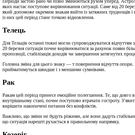
Періоди застою рано чи пізно змінюються рухом уперед. Астрологічні цикли часто створюють фази напруги, після
яких настає поступове вирівнювання ситуації. Саме від 20 бер
який допоможе окремим знакам вийти із затяжних труднощів і 
із них цей період стане точкою відновлення.
Телець
Для Тельців останні тижні могли супроводжуватися відчуттям за
20 березня ситуація почне вирівнюватися за рахунок появи біл
пропозиції, стабілізація доходів чи завершення затягнутих проце
Головна зміна для цього знаку — т повернення відчуття опори. 
прийматимуться швидше і з меншими сумнівами.
Рак
Ракам цей період принесе емоційне полегшення. Те, що довго
внутрішньому стані, почне поступово втрачати гостроту. З’явит
вирішити накопичені питання без конфліктів.
Важливо, що зміни не будуть різкими, але вони дадуть стабільни
що ситуація нарешті рухається в правильному напрямку.
Козоріг