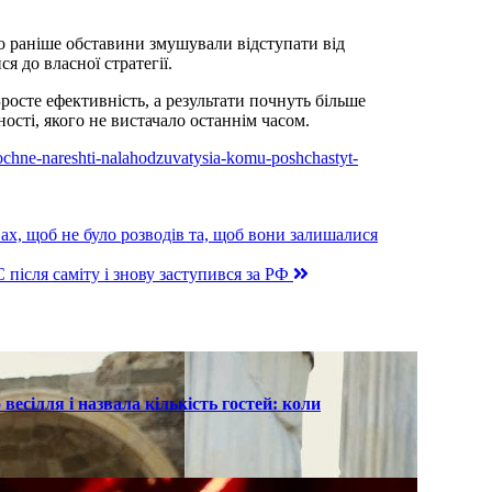
о раніше обставини змушували відступати від
я до власної стратегії.
росте ефективність, а результати почнуть більше
ості, якого не вистачало останнім часом.
-pochne-nareshti-nalahodzuvatysia-komu-poshchastyt-
х, щоб не було розводів та, щоб вони залишалися
 після саміту і знову заступився за РФ
есілля і назвала кількість гостей: коли