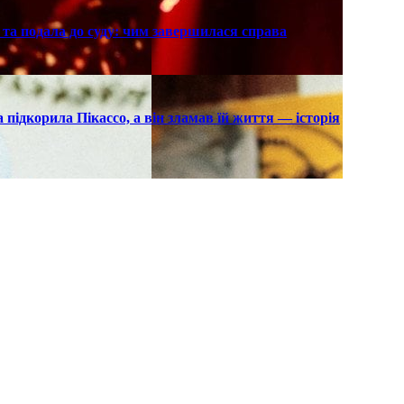
та подала до суду: чим завершилася справа
підкорила Пікассо, а він зламав їй життя — історія