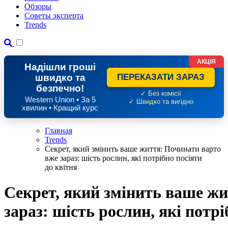
Обзоры
Советы эксперта
Trends
АКЦІЯ
Надішли гроші
швидко та
ПЕРЕКАЗАТИ ЗАРАЗ
безпечно!
✓ Без комісії
Western Union • За 5
✓ Швидко та вигідно
хвилин • Кращий курс
Главная
Trends
Секрет, який змінить ваше життя: Починати варто
вже зараз: шість рослин, які потрібно посіяти
до квітня
Секрет, який змінить ваше ж
зараз: шість рослин, які потрі