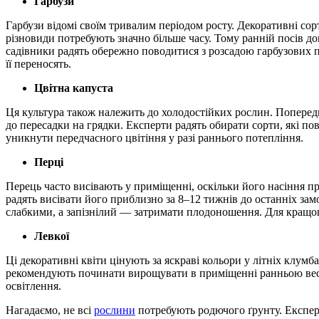
Гарбузи
Гарбузи відомі своїм тривалим періодом росту. Декоративні сорт
різновиди потребують значно більше часу. Тому ранній посів до
садівники радять обережно поводитися з розсадою гарбузових п
її переносять.
Цвітна капуста
Ця культура також належить до холодостійких рослин. Попередн
до пересадки на грядки. Експерти радять обирати сорти, які п
уникнути передчасного цвітіння у разі раннього потепління.
Перці
Перець часто висівають у приміщенні, оскільки його насіння п
радять висівати його приблизно за 8–12 тижнів до останніх за
слабкими, а запізнілий — затримати плодоношення. Для кращог
Левкої
Ці декоративні квіти цінують за яскраві кольори у літніх клум
рекомендують починати вирощувати в приміщенні ранньою весн
освітлення.
Нагадаємо, не всі
рослини
потребують родючого ґрунту. Експерти