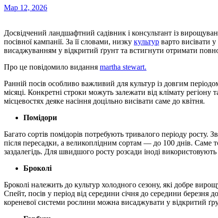
Мар 12, 2026
Досвідчений ландшафтний садівник і консультант із вирощування рослин Тері Спейт радить не відкладати старт
посівної кампанії. За її словами, низку
культур
варто висівати у
висаджуванням у відкритий ґрунт та встигнути отримати повно
Про це повідомило видання
martha stewart.
Ранній посів особливо важливий для культур із довгим періодом
місяці. Конкретні строки можуть залежати від клімату регіону т
місцевостях деяке насіння доцільно висівати саме до квітня.
Помідори
Багато сортів помідорів потребують тривалого періоду росту. 
після пересадки, а великоплідним сортам — до 100 днів. Саме т
заздалегідь. Для швидшого росту розсади іноді використовують 
Броколі
Броколі належить до культур холодного сезону, які добре вирощ
Спейт, посів у період від середини січня до середини березня 
кореневої системи рослини можна висаджувати у відкритий ґру