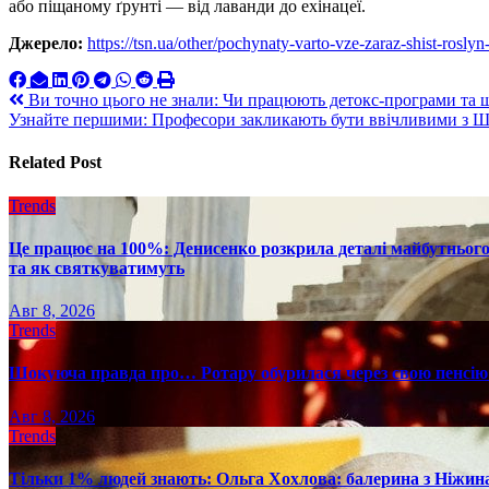
або піщаному ґрунті — від лаванди до ехінацеї.
Джерело:
https://tsn.ua/other/pochynaty-varto-vze-zaraz-shist-rosly
Навигация
Ви точно цього не знали: Чи працюють детокс-програми та щ
Узнайте першими: Професори закликають бути ввічливими з Ш
по
записям
Related Post
Trends
Це працює на 100%: Денисенко розкрила деталі майбутнього в
та як святкуватимуть
Авг 8, 2026
Trends
Шокуюча правда про… Ротару обурилася через свою пенсію 
Авг 8, 2026
Trends
Тільки 1% людей знають: Ольга Хохлова: балерина з Ніжина 