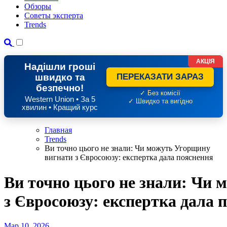
Обзоры
Советы эксперта
Trends
АКЦІЯ
Надішли гроші
швидко та
ПЕРЕКАЗАТИ ЗАРАЗ
безпечно!
✓ Без комісії
Western Union • За 5
✓ Швидко та вигідно
хвилин • Кращий курс
Главная
Trends
Ви точно цього не знали: Чи можуть Угорщину
вигнати з Євросоюзу: експертка дала пояснення
Ви точно цього не знали: Чи
з Євросоюзу: експертка дала 
Мар 10, 2026