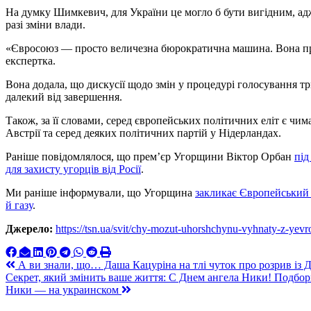
На думку Шимкевич, для України це могло б бути вигідним, ад
разі зміни влади.
«Євросоюз — просто величезна бюрократична машина. Вона пр
експертка.
Вона додала, що дискусії щодо змін у процедурі голосування т
далекий від завершення.
Також, за її словами, серед європейських політичних еліт є чи
Австрії та серед деяких політичних партій у Нідерландах.
Раніше повідомлялося, що прем’єр Угорщини Віктор Орбан
під
для захисту угорців від Росії
.
Ми раніше інформували, що Угорщина
закликає Європейський 
й газу
.
Джерело:
https://tsn.ua/svit/chy-mozut-uhorshchynu-vyhnaty-z-yev
Навигация
А ви знали, що… Даша Кацуріна на тлі чуток про розрив із Д
Секрет, який змінить ваше життя: С Днем ангела Ники! Подб
по
Ники — на украинском
записям