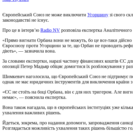
Європейський Союз не може виключити
Угорщину
зі свого ск
законодавстві не існує.
Про це в інтерв’ю
Radio NV
розповіла експертка Аналітичного
«Прямо вигнати Орбана вони не можуть, бо це все-таки дійсно к
Євросоюзу проти Угорщини за те, що Орбан не проводить рефор
діють», — зазначила вона.
За словами експертки, наразі частину фінансових коштів ЄС д
опозиції Петер Мадьяр обіцяє домогтися їх розблокування у раз
Шимкевич наголосила, що Європейський Союз не підтримує по
однак не має юридичних інструментів для виключення країни з
«ЄС не стоїть на боці Орбана, він є для них тригером. Але виг
немає», — пояснила експертка.
Вона також нагадала, що в європейських інституціях уже кільк
ухвалення важливих рішень.
Йдеться, зокрема, про надання допомоги, запровадження санкці
Розглядається можливість ухвалення таких рішень більшістю гол