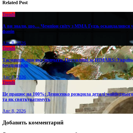
Related Post
Trends
А ви знали, що… Чемпіон світу з ММА Ґудзь оскандалився че
фанів
Авг 8, 2026
Trends
Таємниця, про яку мовчать: Потужніші за HIMARS: Україна
боєприпасів
Авг 8, 2026
Trends
Це працює на 100%: Денисенко розкрила деталі майбутнього в
та як святкуватимуть
Авг 8, 2026
Добавить комментарий