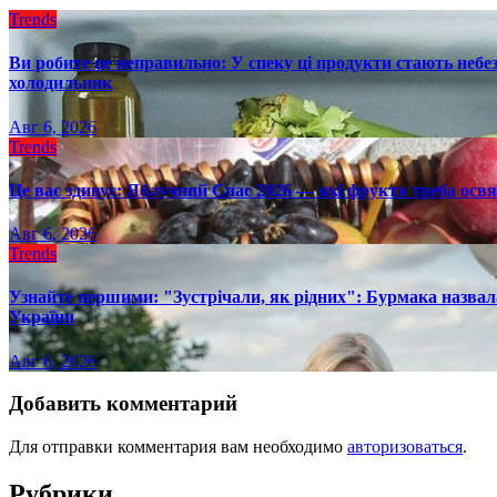
Trends
Ви робите це неправильно: У спеку ці продукти стають небез
холодильник
Авг 6, 2026
Trends
Це вас здивує: Яблучний Спас 2026 — які фрукти треба осв
Авг 6, 2026
Trends
Узнайте першими: "Зустрічали, як рідних": Бурмака назвал
України
Авг 6, 2026
Добавить комментарий
Для отправки комментария вам необходимо
авторизоваться
.
Рубрики