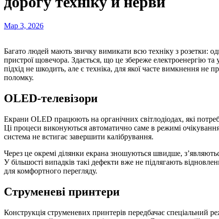
дорогу техніку й нерви
Мар 3, 2026
Багато людей мають звичку вимикати всю техніку з розетки: одні роблять це перед поїздками, інші вимикають
пристрої щовечора. Здається, що це збереже електроенергію та 
підхід не шкодить, але є техніка, для якої часте вимкнення не
поломку.
OLED-телевізори
Екрани OLED працюють на органічних світлодіодах, які потре
Ці процеси виконуються автоматично саме в режимі очікування
система не встигає завершити калібрування.
Через це окремі ділянки екрана зношуються швидше, з’являються
У більшості випадків такі дефекти вже не підлягають відновле
для комфортного перегляду.
Струменеві принтери
Конструкція струменевих принтерів передбачає спеціальний ре