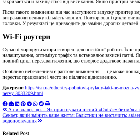
закривається й захищається від висихання. Якщо пристрій вимк
Після такого вимкнення під час наступного запуску принтер з
витрачаючи велику кількість чорнил. Повторювані цикли очи
головки. У результаті це призводить до заміни дорогих деталей
Wi-Fi роутери
Сучасні маршрутизатори створені для постійної роботи. Їхнє 
налаштування, оптимізує трафік та встановлює захисні патчі. 
повний цикл перезавантаження, що створює додаткове навантаж
Особливо небезпечним є раптове вимкнення — це може пошкод
перестає працювати і часто не підлягає відновленню.
Джерело:
https://tsn.ua/other/try-pobutovi-prylady-iaki-ne-mozna-
nervy-3033209.html
Навигация
А ви знали, що… Як приготувати пісний «Олів’є» без м’яса т
Секрет, який змінить ваше життя: Балістики не вистачить: аві
по
водопостачання
записям
Related Post