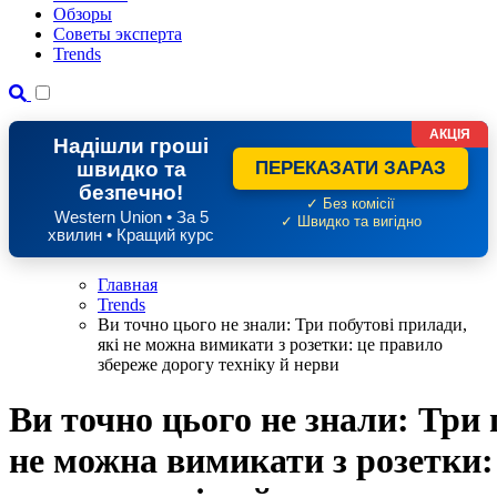
Обзоры
Советы эксперта
Trends
АКЦІЯ
Надішли гроші
швидко та
ПЕРЕКАЗАТИ ЗАРАЗ
безпечно!
✓ Без комісії
Western Union • За 5
✓ Швидко та вигідно
хвилин • Кращий курс
Главная
Trends
Ви точно цього не знали: Три побутові прилади,
які не можна вимикати з розетки: це правило
збереже дорогу техніку й нерви
Ви точно цього не знали: Три 
не можна вимикати з розетки: