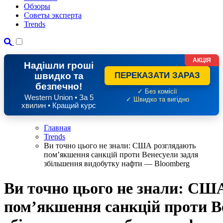
Обзоры
Советы эксперта
Trends
АКЦІЯ
Надішли гроші
швидко та
ПЕРЕКАЗАТИ ЗАРАЗ
безпечно!
✓ Без комісії
Western Union • За 5
✓ Швидко та вигідно
хвилин • Кращий курс
Главная
Trends
Ви точно цього не знали: США розглядають
пом’якшення санкцій проти Венесуели задля
збільшення видобутку нафти — Bloomberg
Ви точно цього не знали: СШ
пом’якшення санкцій проти В