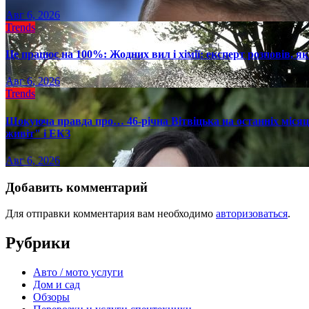
Авг 6, 2026
Trends
Це працює на 100%: Жодних вил і хімії: експерт розповів, я
Авг 6, 2026
Trends
Шокуюча правда про… 46-річна Вітвіцька на останніх місяця
живіт" і ЕКЗ
Авг 6, 2026
Добавить комментарий
Для отправки комментария вам необходимо
авторизоваться
.
Рубрики
Авто / мото услуги
Дом и сад
Обзоры