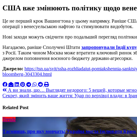
США вже змінюють політику щодо вене
Це не перший крок Вашингтона у цьому напрямку. Раніше США
операції з венесуельською нафтою та стимулювати видобуток.
Нові заходи можуть свідчити про подальший перегляд політик
Нагадаємо, раніше Сполучені Штати
запропонували Індії куп
з Росії. Таким чином Москва може втратити ключовий ринок зб
джерелом поповнення воєнного бюджету держави-агресорки.
Джерело:
https://tsn.ua/svit/ssha-rozhliadaiut-pomiakshennia-sankts
bloomberg-3043304.html
Навигация
А ви знали, що… Выглядят недорого: 5 вещей, которые мгно
Секрет, який змінить ваше життя: Удар по верхівці влади: в Ір
по
записям
Related Post
Trends
Таємниця, про яку мовчать: Україна могла ізолювати Крим 