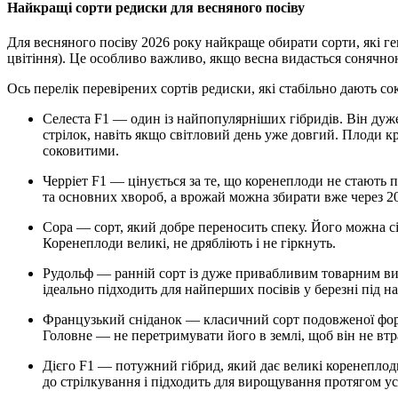
Найкращі сорти редиски для весняного посіву
Для весняного посіву 2026 року найкраще обирати сорти, які г
цвітіння). Це особливо важливо, якщо весна видасться сонячною
Ось перелік перевірених сортів редиски, які стабільно дають с
Селеста F1 — один із найпопулярніших гібридів. Він дуже невибагливий, росте за будь-яких умов і не випускає
стрілок, навіть якщо світловий день уже довгий. Плоди кр
соковитими.
Черріет F1 — цінується за те, що коренеплоди не стають порожніми всередині. Цей гібрид стійкий до стресів
та основних хвороб, а врожай можна збирати вже через 20
Сора — сорт, який добре переносить спеку. Його можна сіяти протягом усієї весни аж до початку літа.
Коренеплоди великі, не дрябліють і не гіркнуть.
Рудольф — ранній сорт із дуже привабливим товарним виглядом. Він стійкий до недостатнього освітлення, тому
ідеально підходить для найперших посівів у березні під н
Французький сніданок — класичний сорт подовженої форми з білим кінчиком. Він має дуже ніжний смак.
Головне — не перетримувати його в землі, щоб він не втр
Дієго F1 — потужний гібрид, який дає великі коренеплоди (до 4–5 см у діаметрі) без пустот. Він дуже стійкий
до стрілкування і підходить для вирощування протягом ус