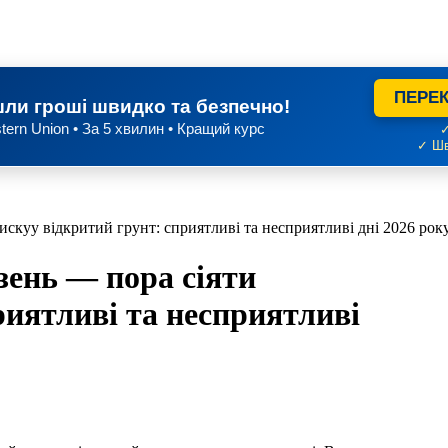
ПЕРЕК
ли гроші швидко та безпечно!
tern Union • За 5 хвилин • Кращий курс
✓
✓ Шв
искуу відкритий грунт: сприятливі та несприятливі дні 2026 рок
зень — пора сіяти
риятливі та несприятливі