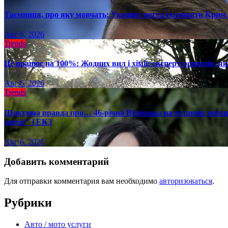
Таємниця, про яку мовчать: Україна могла ізолювати Крим 
Авг 6, 2026
Trends
Це працює на 100%: Жодних вил і хімії: експерт розповів, я
Авг 6, 2026
Trends
Шокуюча правда про… 46-річна Вітвіцька на останніх місяця
живіт" і ЕКЗ
Авг 6, 2026
Добавить комментарий
Для отправки комментария вам необходимо
авторизоваться
.
Рубрики
Авто / мото услуги