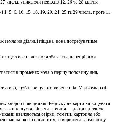
а 27 числа, уникаючи періодів 12, 26 та 28 квітня.
, 5, 6, 10, 15, 16, 19, 20, 24, 25 та 29 числа, проте 11,
ж земля на ділянці піщана, вона потребуватиме
их ще з осені, де земля збагачена перепрілими
упатися в променях хоча б першу половину дня,
ість того, щоб нарощувати коренеплід. У такому разі
вих хвороб і шкідників. Редиску не варто вирощувати
х, як-от капуста, ріпа чи гірчиця — до цих ділянок
иками вважаються огірки, томати, картопля або
ибулею, морквою та шпинатом, створюючи гармонійну