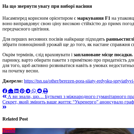
На що звернути увагу при виборі насіння
Насамперед корисним орієнтиром є
маркування F1
на упаковц
воно виправдовує свою ціну високою стійкістю до примх погод
передчасного цвітіння.
Для перших весняних посівів найкраще підходять
ранньостиглі
зібрати повноцінний урожай ще до того, як настане справжня сп
Окрім термінів, слід враховувати і
заплановане місце посадки.
парнику, варто обирати пакети з приміткою про придатність для
для того, щоб активно розвиватися навіть в умовах недостатньо
на початку весни.
Джерело:
https://tsn.ua/other/berezen-pora-siiaty-redysku-spryiatly
Навигация
А ви знали, що… Буткемп з міжнародного гуманітарного прав
Секрет, який змінить ваше життя: “Укренерго” анонсувало графік
по
записям
Related Post
Trends