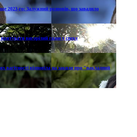
ще 2023-го: Залужний розповів, що завадило
к врятувати вигорілий газон у спеку
х вагітності відповіла на закиди про "накладний