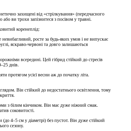
енетично захищені від «стрілкування» (передчасного
 або ви трохи запізнитеся з посівом у травні.
оковитий коренеплід:
углі, яскраво-червоні та довго залишаються
–25 днів.
акриття.
атив соковитості.
ього сезону.