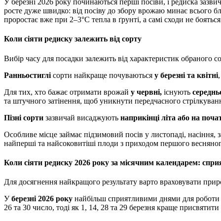
У березні 2026 року починаються перші посіви, і редиска зазвичай стає однією з найперших культур на городі. Вона
росте дуже швидко: від посіву до збору врожаю минає всього бл
проростає вже при 2–3°C тепла в ґрунті, а самі сходи не боятьс
Коли сіяти редиску залежить від сорту
Вибір часу для посадки залежить від характеристик обраного с
Ранньостиглі
сорти найкраще почуваються
у березні та квітні
Для тих, хто бажає отримати врожай
у червні,
існують
середнь
та штучного затінення, щоб уникнути передчасного стрілкуван
Пізні сорти
зазвичай висаджують
наприкінці літа або на поча
Особливе місце займає підзимовий посів у листопаді, насіння,
найперші та найсоковитіші плоди з приходом першого весняног
Коли сіяти редиску 2026 року за місячним календарем: сприя
Для досягнення найкращого результату варто враховувати прир
У
березні 2026 року
найбільш сприятливими днями для роботи з ре
26 та 30 число, тоді як 1, 14, 28 та 29 березня краще присвятит