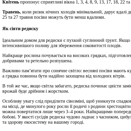
Квітень
пропонує сприятливі вікна 1, 3, 4, 8, 9, 13, 17, 18, 22 т
Травень
, коли ризик нічних холодів мінімальний, дарує вдалі дні 1
25 та 27 травня посіви можуть бути менш вдалими.
Як сіяти редиску
Ідеальним домом для редиски є пухкий суглинний ґрунт. Якщо 
інтенсивнішого поливу для збереження соковитості плодів.
Найкраще рослина почувається на високих грядках, підготовлен
добривами та ретельно розпушена.
Важливо пам’ятати про сонячне світло: весняні посіви мають к
а грядка повинна бути надійно захищена від холодних вітрів.
В той же час, якщо світла забагато, редиска починає цвісти зам
врожай буде дрібним і жорстким.
Особливу увагу слід приділити сівозміні, щоб уникнути спадко
на місці, де минулого року росли її родичі з родини хрестоцвіти
можна повертатися лише через 3–4 роки. Найкращими попередн
бобові. У якості сусідів редиска чудово ладнає з часником, ц
та здорову екосистему на вашому городі.