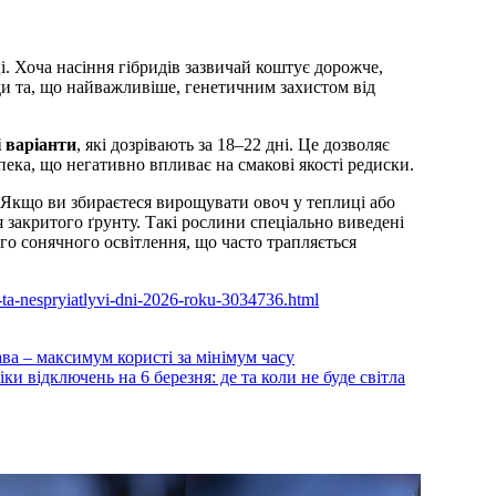
і. Хоча насіння гібридів зазвичай коштує дорожче,
и та, що найважливіше, генетичним захистом від
 варіанти
, які дозрівають за 18–22 дні. Це дозволяє
ека, що негативно впливає на смакові якості редиски.
Якщо ви збираєтеся вирощувати овоч у теплиці або
 закритого ґрунту. Такі рослини спеціально виведені
го сонячного освітлення, що часто трапляється
vi-ta-nespryiatlyvi-dni-2026-roku-3034736.html
а – максимум користі за мінімум часу
и відключень на 6 березня: де та коли не буде світла