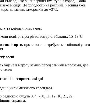
изько місяця. Це холодостійка рослина, насіння якої
я короткочасних заморозків до −3°C.
орту та кліматичних умов.
, коли повітря прогрівається до стабільних 15–18°C.
остиглі сорти,
проте вони потребують особливої уваги
ня.
тку осені
.
 закладене в мерзлу землю перед самими морозами, дає
о тепла.
тливі і несприятливі дні
одні цикли місячного календаря.
дискою будуть 3, 4, 7, 8, 11, 12, 16, 21, 22,
и іншим справам.