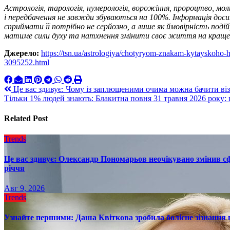
Астрологія, тарологія, нумерологія, ворожіння, пророцтво, мо
і передбачення не завжди збуваються на 100%. Інформація до
сприймати її потрібно не серйозно, а лише як ймовірність по
матиме сили духу та натхнення змінити своє життя на краще
Джерело:
https://tsn.ua/astrologiya/chotyryom-znakam-kytayskoho
3095252.html
Навигация
Це вас здивує: Чому із заплющеними очима можна бачити віз
Тільки 1% людей знають: Блакитна повня 31 травня 2026 року: 
по
записям
Related Post
Trends
Це вас здивує: Олександр Пономарьов неочікувано змінив сф
річчя
Авг 9, 2026
Trends
Узнайте першими: Даша Квіткова зробила болісне зізнання пр