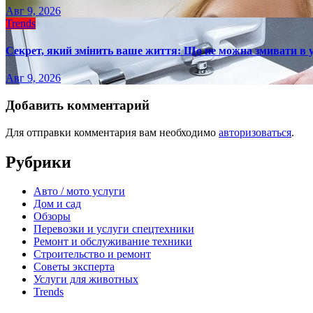
Авг 9, 2026
Trends
Секрет, який змінить ваше життя: Що не можна змивати в 
Авг 9, 2026
Добавить комментарий
Для отправки комментария вам необходимо
авторизоваться
.
Рубрики
Авто / мото услуги
Дом и сад
Обзоры
Перевозки и услуги спецтехники
Ремонт и обслуживание техники
Строительство и ремонт
Советы эксперта
Услуги для животных
Trends