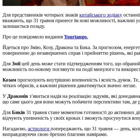
Для представників чотирьох знаків
китайського зодіаку
останні
вважають, що 31 травня принесе їм нові можливості, важливі у
залишається позаду.
Про це повідомило видання
Yourtango.
Йдеться про Змію, Козу, Дракона та Бика. За прогнозом, енерг
поверненню до незавершених справ і прийняттю рішень, які ра
Для
Змії
цей день може стати підтвердженням того, що обрани
можливість по-новому поглянути на події минулого та використ
Козам
прогнозують внутрішню впевненість і ясність думок. Те
чітких обрисів, а важливі рішення даватимуться значно легше.
У
Драконів
з’явиться надія на реалізацію задумів, які донеда
що саме цього дня вони можуть побачити перспективи там, де 
Для
Биків
31 травня стане моментом готовності до активних ді
відчують упевненість у своїх кроках і зможуть просунутися впе
Нагадаємо,
астрологи
попереджають, що 31 травня — день, кол
виправдовуючи свою брехню благими намірами.