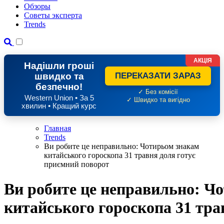
Обзоры
Советы эксперта
Trends
АКЦІЯ
Надішли гроші
швидко та
ПЕРЕКАЗАТИ ЗАРАЗ
безпечно!
✓ Без комісії
Western Union • За 5
✓ Швидко та вигідно
хвилин • Кращий курс
Главная
Trends
Ви робите це неправильно: Чотирьом знакам
китайського гороскопа 31 травня доля готує
приємний поворот
Ви робите це неправильно: Ч
китайського гороскопа 31 тра