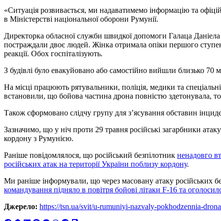
«Ситуація розвивається, ми надаватимемо інформацію та офіцій
в Міністерстві національної оборони Румунії.
Директорка обласної служби швидкої допомоги Галаца Даніела
постраждали двоє людей. Жінка отримала опіки першого ступеня
реакції. Обох госпіталізують.
З будівлі було евакуйовано або самостійно вийшли близько 70 
На місці працюють рятувальники, поліція, медики та спеціальн
встановили, що бойова частина дрона повністю здетонувала, то
Також сформовано слідчу групу для з’ясування обставин інциде
Зазначимо, що у ніч проти 29 травня російські загарбники атаку
кордону з Румунією.
Раніше повідомлялося, що російський безпілотник
ненадовго вт
російських атак на території України поблизу кордону
.
Ми раніше інформували, що через масовану атаку російських бе
командування підняло в повітря бойові літаки F-16 та оголоси
Джерело:
https://tsn.ua/svit/u-rumuniyi-nazvaly-pokhodzennia-dr