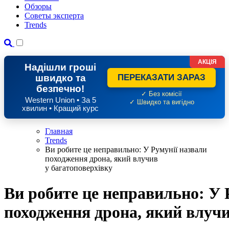
Обзоры
Советы эксперта
Trends
АКЦІЯ
Надішли гроші
швидко та
ПЕРЕКАЗАТИ ЗАРАЗ
безпечно!
✓ Без комісії
Western Union • За 5
✓ Швидко та вигідно
хвилин • Кращий курс
Главная
Trends
Ви робите це неправильно: У Румунії назвали
походження дрона, який влучив
у багатоповерхівку
Ви робите це неправильно: У 
походження дрона, який влучи