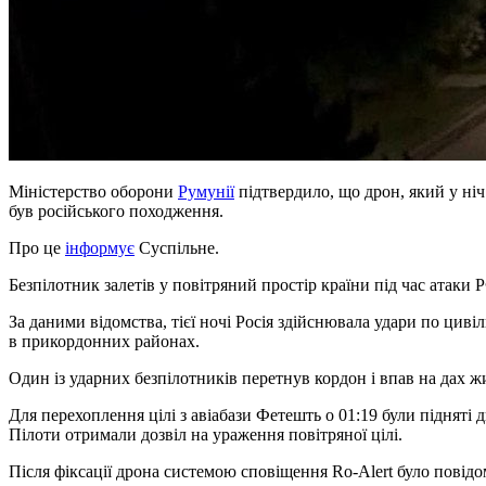
Міністерство оборони
Румунії
підтвердило, що дрон, який у ніч 
був російського походження.
Про це
інформує
Суспільне.
Безпілотник залетів у повітряний простір країни під час атаки 
За даними відомства, тієї ночі Росія здійснювала удари по цив
в прикордонних районах.
Один із ударних безпілотників перетнув кордон і впав на дах ж
Для перехоплення цілі з авіабази Фетешть о 01:19 були підняті 
Пілоти отримали дозвіл на ураження повітряної цілі.
Після фіксації дрона системою сповіщення Ro-Alert було повідом