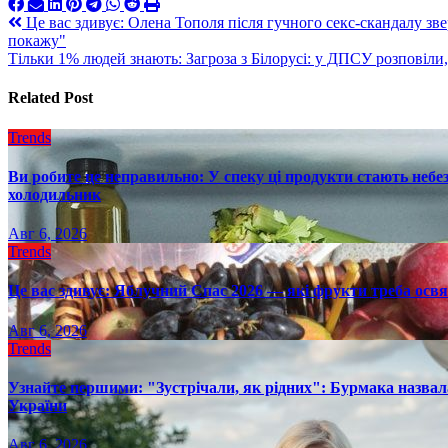
Навигация
Це вас здивує: Олена Тополя після гучного секс-скандалу зве
покажу"
по
Тільки 1% людей знають: Загроза з Білорусі: у ДПСУ розповіл
записям
Related Post
Trends
Ви робите це неправильно: У спеку ці продукти стають небез
холодильник
Авг 6, 2026
Trends
Це вас здивує: Яблучний Спас 2026 — які фрукти треба осв
Авг 6, 2026
Trends
Узнайте першими: "Зустрічали, як рідних": Бурмака назвал
України
Авг 6, 2026