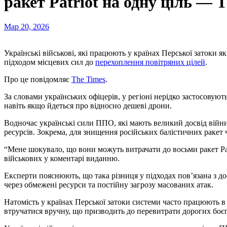
ракет Patriot на одну ціль — 
Мар 20, 2026
Українські військові, які працюють у країнах Перської затоки як радники з протиповітряної оборони, були здивовані
підходом місцевих сил до
перехоплення повітряних цілей
.
Про це повідомляє
The Times
.
За словами українських офіцерів, у регіоні нерідко застосовують
навіть якщо йдеться про відносно дешеві дрони.
Водночас українські сили ППО, які мають великий досвід війн
ресурсів. Зокрема, для знищення російських балістичних ракет ч
“Мене шокувало, що вони можуть витрачати до восьми ракет Patr
військових у коментарі виданню.
Експерти пояснюють, що така різниця у підходах пов’язана з д
через обмежені ресурси та постійну загрозу масованих атак.
Натомість у країнах Перської затоки системи часто працюють 
втручатися вручну, що призводить до перевитрати дорогих боє