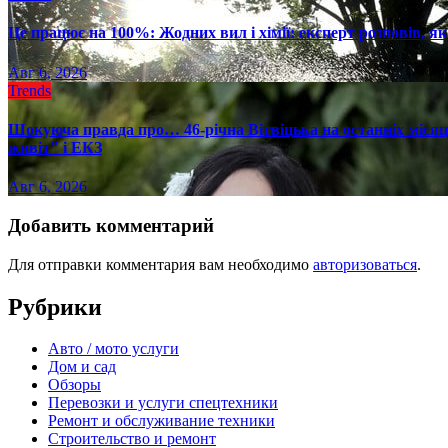
Це працює на 100%: Жодних вил і хімії: експерт розповів, я
Авг 6, 2026
Trends
Шокуюча правда про… 46-річна Вітвіцька на останніх місяця
живіт" і ЕКЗ
Авг 6, 2026
Добавить комментарий
Для отправки комментария вам необходимо
авторизоваться
.
Рубрики
Авто / мото услуги
Дом и сад
Обзоры
Перевозки и услуги спецтехники
Ремонт и обслуживание техники
Строительство и ремонт