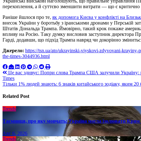
Українські військові наголошують, що правильне управління 
перехоплення, а й суттєво зменшити витрати — що є критично 
Раніше йшлося про те,
як допомога Києва у конфлікті на Близ
внесок України у боротьбу з іранськими дронами у Перській за
Штатів Дональда Трампа. Ймовірно, такий крок покаже америка
впливу на Росію. Таку думку висловив заступник директора Пр
Гарді, додавши, що підхід Трампа навряд чи докорінно змінитьс
Джерело:
https://tsn.ua/ato/ukrayinski-viyskovi-zdyvovani-krayiny-p
the-times-3044936.html
Навигация
Це вас здивує: Попри слова Трампа США залучили Україну: 
Times
по
Тільки 1% людей знають: 6 знаків китайського зодіаку, яким 2
записям
Related Post
Trends
Таємниця, про яку мовчать: Україна могла ізолювати Крим 
Авг 6, 2026
Trends