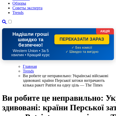
Обзоры
Советы эксперта
Trends
АКЦІЯ
Надішли гроші
швидко та
ПЕРЕКАЗАТИ ЗАРАЗ
безпечно!
✓ Без комісії
Western Union • За 5
✓ Швидко та вигідно
хвилин • Кращий курс
Главная
Trends
Ви робите це неправильно: Українські військові
здивовані: країни Перської затоки витрачають
кілька ракет Patriot на одну ціль — The Times
Ви робите це неправильно: Ук
здивовані: країни Перської з