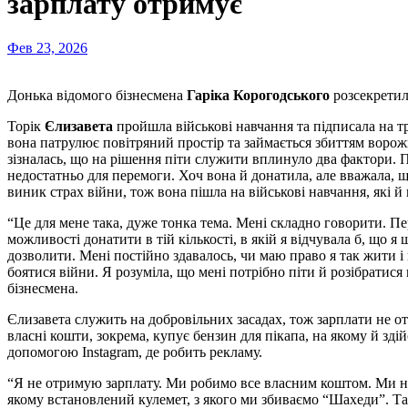
зарплату отримує
Фев 23, 2026
Донька відомого бізнесмена
Гаріка Корогодського
розсекретил
Торік
Єлизавета
пройшла військові навчання та підписала на 
вона патрулює повітряний простір та займається збиттям воро
зізналась, що на рішення піти служити вплинуло два фактори. 
недостатньо для перемоги. Хоч вона й донатила, але вважала, 
виник страх війни, тож вона пішла на військові навчання, які 
“Це для мене така, дуже тонка тема. Мені складно говорити. 
можливості донатити в тій кількості, в якій я відчувала б, що я
дозволити. Мені постійно здавалось, чи маю право я так жити і
боятися війни. Я розуміла, що мені потрібно піти й розібратися
бізнесмена.
Єлизавета служить на добровільних засадах, тож зарплати не от
власні кошти, зокрема, купує бензин для пікапа, на якому й зд
допомогою Instagram, де робить рекламу.
“Я не отримую зарплату. Ми робимо все власним коштом. Ми нав
якому встановлений кулемет, з якого ми збиваємо “Шахеди”. Там