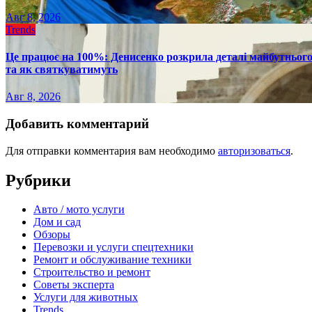
Авг 8, 2026
Trends
Це працює на 100%: Денисенко розкрила деталі майбутнього в
та як святкуватимуть
Авг 8, 2026
Добавить комментарий
Для отправки комментария вам необходимо
авторизоваться
.
Рубрики
Авто / мото услуги
Дом и сад
Обзоры
Перевозки и услуги спецтехники
Ремонт и обслуживание техники
Строительство и ремонт
Советы эксперта
Услуги для животных
Trends