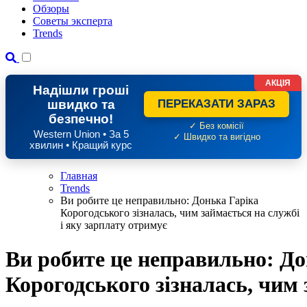
Обзоры
Советы эксперта
Trends
АКЦІЯ
Надішли гроші
швидко та
ПЕРЕКАЗАТИ ЗАРАЗ
безпечно!
✓ Без комісії
Western Union • За 5
✓ Швидко та вигідно
хвилин • Кращий курс
Главная
Trends
Ви робите це неправильно: Донька Гаріка
Корогодського зізналась, чим займається на службі
і яку зарплату отримує
Ви робите це неправильно: До
Корогодського зізналась, чим 