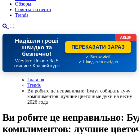
Обзоры
Советы эксперта
Trends
АКЦІЯ
Надішли гроші
швидко та
ПЕРЕКАЗАТИ ЗАРАЗ
безпечно!
✓ Без комісії
Western Union • За 5
✓ Швидко та вигідно
хвилин • Кращий курс
Главная
Trends
Ви робите це неправильно: Будут собирать кучу
комплиментов: лучшие цветочные духи на весну
2026 года
Ви робите це неправильно: Бу
комплиментов: лучшие цветоч