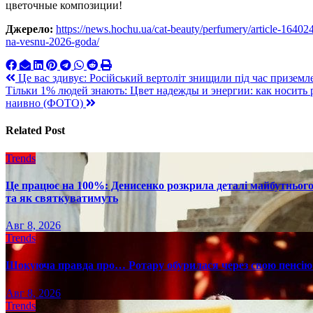
цветочные композиции!
Джерело:
https://news.hochu.ua/cat-beauty/perfumery/article-1640
na-vesnu-2026-goda/
Навигация
Це вас здивує: Російський вертоліт знищили під час призем
Тільки 1% людей знають: Цвет надежды и энергии: как носить 
по
наивно (ФОТО)
записям
Related Post
Trends
Це працює на 100%: Денисенко розкрила деталі майбутнього в
та як святкуватимуть
Авг 8, 2026
Trends
Шокуюча правда про… Ротару обурилася через свою пенсію 
Авг 8, 2026
Trends