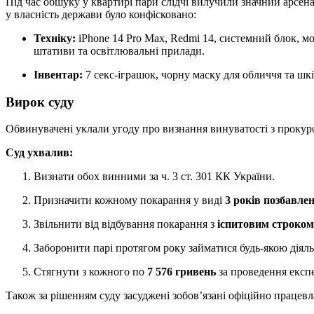
Під час обшуку у квартирі пари слідчі вилучили значний арсена
у власність держави було конфісковано:
Техніку:
iPhone 14 Pro Max, Redmi 14, системний блок, мон
штативи та освітлювальні прилади.
Інвентар:
7 секс-іграшок, чорну маску для обличчя та шкі
Вирок суду
Обвинувачені уклали угоду про визнання винуватості з прокур
Суд ухвалив:
Визнати обох винними за ч. 3 ст. 301 КК України.
Призначити кожному покарання у виді
3 років позбавле
Звільнити від відбування покарання з
іспитовим строком 
Заборонити парі протягом року займатися будь-якою діяльн
Стягнути з кожного по
7 576 гривень
за проведення експ
Також за рішенням суду засуджені зобов’язані офіційно працевл