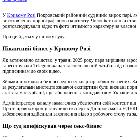
У
Кривому Розі
Покровський районний суд виніс вирок парі, як
виготовлення порнографічного контенту. Чоловік та жінка ство
розповсюджували відео та фото інтимного характеру за власної 
Про це йдеться у вироку суду.
Пікантний бізнес у Кривому Розі
Як встановило слідство, у травні 2025 року пара вирішила зар
зареєстрували Telegram-канал та спеціальний чат-бот під назв
підписникам до своїх відео.
Зйомки проходили безпосередньо у квартирі обвинувачених. З
за результатами мистецтвознавчої експертизи були визнані пор
актів та мастурбації, що заборонено законодавством України д
Адміністратори каналу намагалися убезпечити свій контент від
Проте правоохоронці залучили експертів Дніпровського НДЕКЦ
забезпечення здійснили захоплення відео з робочого столу та за
Що суд конфіскував через секс-бізнес