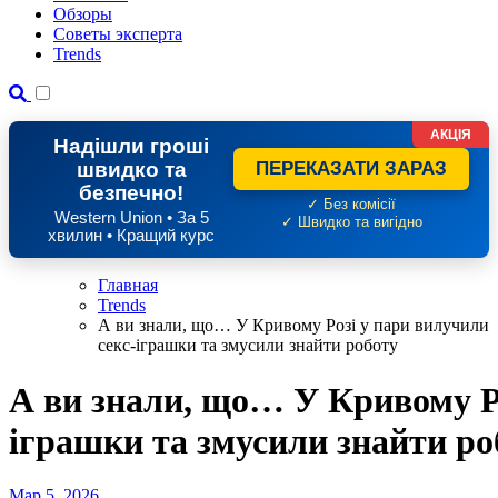
Обзоры
Советы эксперта
Trends
АКЦІЯ
Надішли гроші
швидко та
ПЕРЕКАЗАТИ ЗАРАЗ
безпечно!
✓ Без комісії
Western Union • За 5
✓ Швидко та вигідно
хвилин • Кращий курс
Главная
Trends
А ви знали, що… У Кривому Розі у пари вилучили
секс-іграшки та змусили знайти роботу
А ви знали, що… У Кривому Ро
іграшки та змусили знайти ро
Мар 5, 2026