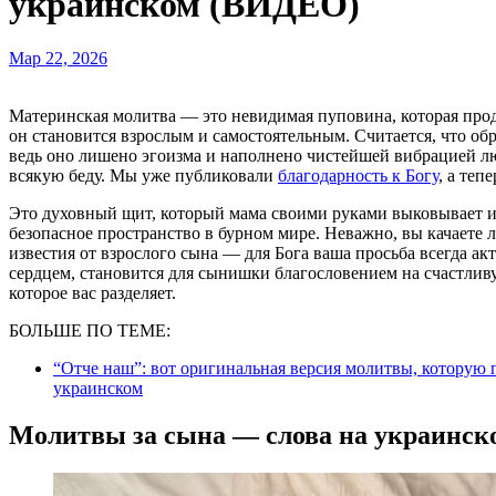
украинском (ВИДЕО)
Мар 22, 2026
Материнская молитва — это невидимая пуповина, которая продолжает питать и оберегать ребенка даже тогда, когда
он становится взрослым и самостоятельным. Считается, что о
ведь оно лишено эгоизма и наполнено чистейшей вибрацией люб
всякую беду. Мы уже публиковали
благодарность к Богу
, а теп
Это духовный щит, который мама своими руками выковывает из
безопасное пространство в бурном мире. Неважно, вы качаете 
известия от взрослого сына — для Бога ваша просьба всегда ак
сердцем, становится для сынишки благословением на счастливую
которое вас разделяет.
БОЛЬШЕ ПО ТЕМЕ:
“Отче наш”: вот оригинальная версия молитвы, которую 
украинском
Молитвы за сына — слова на украинск