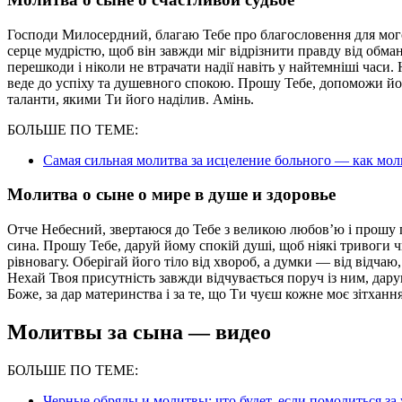
Господи Милосердний, благаю Тебе про благословення для мог
серце мудрістю, щоб він завжди міг відрізнити правду від обман
перешкоди і ніколи не втрачати надії навіть у найтемніші часи.
веде до успіху та душевного спокою. Прошу Тебе, допоможи йом
таланти, якими Ти його наділив. Амінь.
БОЛЬШЕ ПО ТЕМЕ:
Самая сильная молитва за исцеление больного — как мол
Молитва о сыне о мире в душе и здоровье
Отче Небесний, звертаюся до Тебе з великою любов’ю і прошу п
сина. Прошу Тебе, даруй йому спокій душі, щоб ніякі тривоги
рівновагу. Оберігай його тіло від хвороб, а думки — від відч
Нехай Твоя присутність завжди відчувається поруч із ним, дар
Боже, за дар материнства і за те, що Ти чуєш кожне моє зітхання
Молитвы за сына — видео
БОЛЬШЕ ПО ТЕМЕ:
Черные обряды и молитвы: что будет, если помолиться з