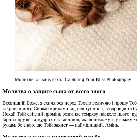
Молитвы о сыне, фото: Capturing Your Bliss Photography
Молитва о защите сына от всего злого
Всевишній Боже, я схиляюся перед Твоєю величчю і прошу Теб
закривай його Своїми крилами від підступності, заздрощів та бу
Нехай Твій світлий промінь розганяє темряву навколо нього, куд
вірних друзів та мудрих наставників, які допоможуть у важку 
рукам, бо знаю, що Твій захист — найміцніший. Амінь.
Молитва о сыне о счастливой судьбе