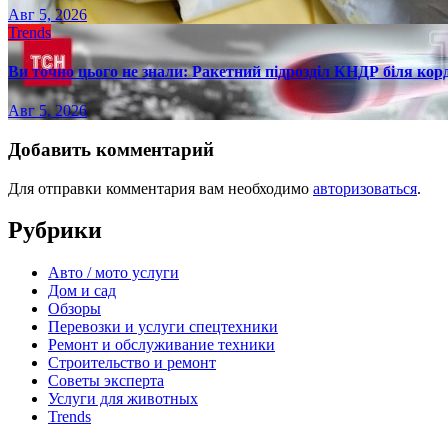
Авг 5, 2026
Trends
Ви точно цього не знали: Ракетний підрозділ КНДР біля ко
Авг 5, 2026
Добавить комментарий
Для отправки комментария вам необходимо
авторизоваться
.
Рубрики
Авто / мото услуги
Дом и сад
Обзоры
Перевозки и услуги спецтехники
Ремонт и обслуживание техники
Строительство и ремонт
Советы эксперта
Услуги для животных
Trends