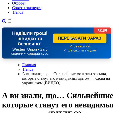
Обзоры
Советы эксперта
Trends
АКЦІЯ
Надішли гроші
швидко та
ПЕРЕКАЗАТИ ЗАРАЗ
безпечно!
✓ Без комісії
Western Union • За 5
✓ Швидко та вигідно
хвилин • Кращий курс
Главная
Trends
А ви знали, що… Сильнейшие молитвы за сына,
которые станут его невидимым щитом — слова на
украинском (ВИДЕО)
А ви знали, що… Сильнейшие
которые станут его невидимы