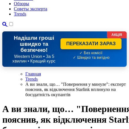
Обзоры
Советы эксперта
Trends
АКЦІЯ
Надішли гроші
швидко та
ПЕРЕКАЗАТИ ЗАРАЗ
безпечно!
✓ Без комісії
Western Union • За 5
✓ Швидко та вигідно
хвилин • Кращий курс
Главная
Trends
А ви знали, що… "Повернення у минуле": експерт
пояснив, як відключення Starlink вплинуло на
боєздатність окупантів
А ви знали, що… "Повернення
пояснив, як відключення Star