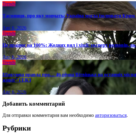
Trends
Таємниця, про яку мовчать: Україна могла ізолювати Крим 
Авг 6, 2026
Trends
Це працює на 100%: Жодних вил і хімії: експерт розповів, я
Авг 6, 2026
Trends
Шокуюча правда про… 46-річна Вітвіцька на останніх місяця
живіт" і ЕКЗ
Авг 6, 2026
Добавить комментарий
Для отправки комментария вам необходимо
авторизоваться
.
Рубрики