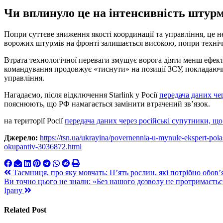
Чи вплинуло це на інтенсивність штурм
Попри суттєве зниження якості координації та управління, це н
ворожих штурмів на фронті залишається високою, попри технічн
Втрата технологічної переваги змушує ворога діяти менш ефект
командування продовжує «тиснути» на позиції ЗСУ, покладаючис
управління.
Нагадаємо, після відключення Starlink у Росії
передача даних чер
пояснюють, що РФ намагається замінити втрачений зв’язок.
на території Росії
передача даних через російські супутники, що
Джерело:
https://tsn.ua/ukrayina/povernennia-u-mynule-ekspert-poia
okupantiv-3036872.html
Навигация
Таємниця, про яку мовчать: П’ять рослин, які потрібно обов’я
Ви точно цього не знали: «Без нашого дозволу не протримаєтьс
по
Ірану
записям
Related Post