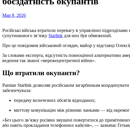
боєздатність окупантів
Мар 8, 2026
Російські війська втратили перевагу в управлінні підрозділами на полі бою після того, як доступ до системи
супутникового зв’язку
Starlink
для них був обмежений.
Про це повідомив військовий оглядач, майор у відставці Олексі
За словами експерта, відсутність повноцінної альтернативи аме
ведення так званої «мережецентричної війни».
Що втратили окупанти?
Раніше Starlink дозволяв російським загарбникам координувати д
забезпечувала:
передачу величезних обсягів відеоданих;
миттєву комунікацію між різними ланками — від окремог
«Без цього зв’язку росіяни змушені повертатися до примітивни
або навіть прокладання телефонних кабелів», — зазначає Гетьм