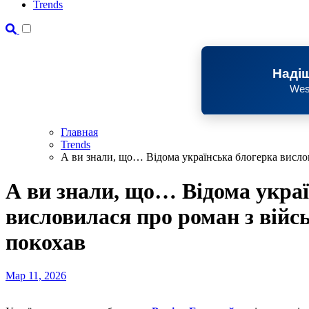
Trends
Надіш
Wes
Главная
Trends
А ви знали, що… Відома українська блогерка вислови
А ви знали, що… Відома укра
висловилася про роман з військ
покохав
Мар 11, 2026