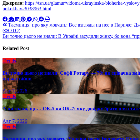
Джерело:
https://tsn.ua/glamur/vidoma-ukrayinska-bloherka-vyslovy
pokokhav-3038963.html
Навигация
Таємниця, про яку мовчать: Все взгляды на нее в Париже: Дж
(ФОТО)
по
Ви точно цього не знали: В Україні засудили жінку, бо вона “п
записям
Related Post
Trends
Ви точно цього не знали: Софії Ротару — 79: як співачка змі
під час війни
Авг 7, 2026
Trends
А ви знали, що… ОК-5 чи ОК-7: яку довідку брати для стаж
Авг 7, 2026
Trends
Таємниця, про яку мовчать: Україна могла ізолювати Крим 