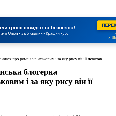
ПЕРЕК
ли гроші швидко та безпечно!
tern Union • За 5 хвилин • Кращий курс
✓
✓ Шв
лася про роман з військовим і за яку рису він її покохав
їнська блогерка
овим і за яку рису він її