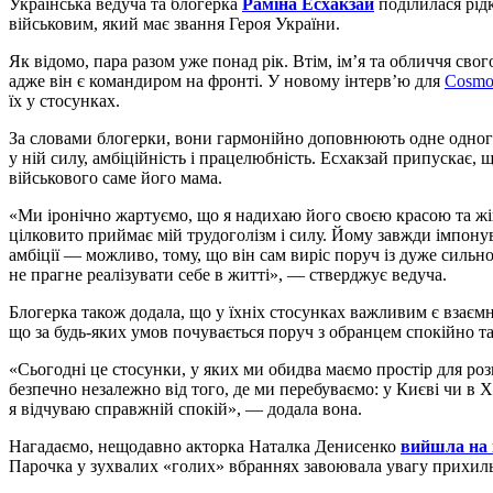
Українська ведуча та блогерка
Раміна Есхакзай
поділилася рід
військовим, який має звання Героя України.
Як відомо, пара разом уже понад рік. Втім, ім’я та обличчя сво
адже він є командиром на фронті. У новому інтерв’ю для
Cosmop
їх у стосунках.
За словами блогерки, вони гармонійно доповнюють одне одного 
у ній силу, амбіційність і працелюбність. Есхакзай припускає, 
військового саме його мама.
«Ми іронічно жартуємо, що я надихаю його своєю красою та жін
цілковито приймає мій трудоголізм і силу. Йому завжди імпонув
амбіції — можливо, тому, що він сам виріс поруч із дуже сильно
не прагне реалізувати себе в житті», — стверджує ведуча.
Блогерка також додала, що у їхніх стосунках важливим є взаєм
що за будь-яких умов почувається поруч з обранцем спокійно та
«Сьогодні це стосунки, у яких ми обидва маємо простір для ро
безпечно незалежно від того, де ми перебуваємо: у Києві чи в 
я відчуваю справжній спокій», — додала вона.
Нагадаємо, нещодавно акторка Наталка Денисенко
вийшла на 
Парочка у зухвалих «голих» вбраннях завоювала увагу прихил