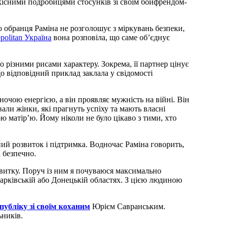
кісними подробицями стосунків зі своїм бойфрендом-
го обранця Раміна не розголошує з міркувань безпеки,
olitan Україна
вона розповіла, що саме об’єднує
різними рисами характеру. Зокрема, її партнер цінує
що відповідний приклад заклала у свідомості
очою енергією, а він проявляє мужність на війні. Він
али жінки, які прагнуть успіху та мають власні
ю матір’ю. Йому ніколи не було цікаво з тими, хто
ний розвиток і підтримка. Водночас Раміна говорить,
 безпечно.
звитку. Поруч із ним я почуваюся максимально
Харківській або Донецькій областях. З цією людиною
публіку зі своїм коханим
Юрієм Савранським.
ьників.