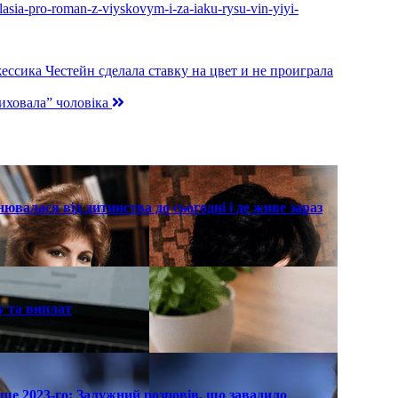
lasia-pro-roman-z-viyskovym-i-za-iaku-rysu-vin-yiyi-
ессика Честейн сделала ставку на цвет и не проиграла
риховала” чоловіка
нювалася від дитинства до сьогодні і де живе зараз
у та виплат
ще 2023-го: Залужний розповів, що завадило